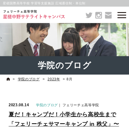
星槎国際高等学校 学習等支援施設 広域通信制・単位制
学院のブログ
>
学院のブログ
>
2023年
>
8月
2023.08.14
学院のブログ
｜ フェリーチェ高等学院
夏だ！キャンプだ！小学生から高校生まで
「フェリーチェサマーキャンプ in 秩父」〜