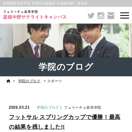
星槎国際高等学校 学習等支援施設 広域通信制・単位制
学院のブログ
>
学院のブログ
>
スポーツ
2026.03.21
学院のブログ
｜ フェリーチェ高等学院
フットサル スプリングカップで優勝！最高
の結果を残しました!!