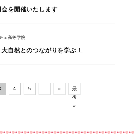
明会を開催いたします
ーチェ高等学院
、大自然とのつながりを学ぶ！
3
4
5
...
»
最
後
»