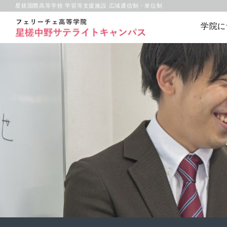
星槎国際高等学校 学習等支援施設 広域通信制・単位制
学院に