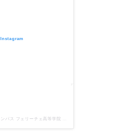
 Instagram
A post shared by 星槎中野サテライトキャンパス フェリーチェ高等学院 (@seisa_nakano)